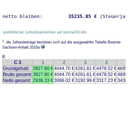
netto bleiben:         
35235.85 €
 (Steuerja
ausführlicher Lohnsteuerrechner auf rechner24.info
1
: die Jahresbeträge beziehen sich auf die ausgewählte Tabelle Beamte
Sachsen-Anhalt 2010a
K
C 3
1
2
3
4
..
..
Grundgehalt:
3827.80 €
4044.70 €
4261.61 €
4478.52 €
4695
Brutto gesamt:
3827.80 €
4044.70 €
4261.61 €
4478.52 €
4695
Netto gesamt:
2936.33 €
3066.02 €
3192.99 €
3317.23 €
3438