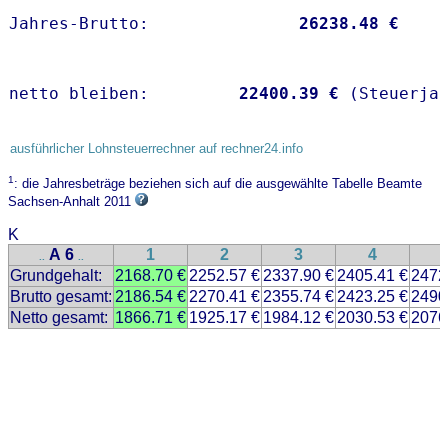
Jahres-Brutto:               
26238.48 €
netto bleiben:         
22400.39 €
 (Steuerja
ausführlicher Lohnsteuerrechner auf rechner24.info
1
: die Jahresbeträge beziehen sich auf die ausgewählte Tabelle Beamte
Sachsen-Anhalt 2011
K
A 6
1
2
3
4
..
..
Grundgehalt:
2168.70 €
2252.57 €
2337.90 €
2405.41 €
2472
Brutto gesamt:
2186.54 €
2270.41 €
2355.74 €
2423.25 €
2490
Netto gesamt:
1866.71 €
1925.17 €
1984.12 €
2030.53 €
2076