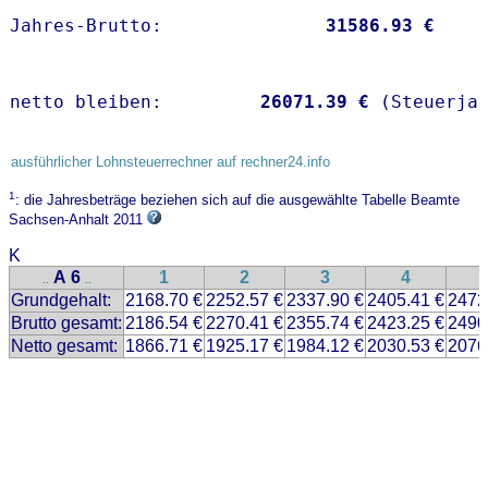
Jahres-Brutto:               
31586.93 €
netto bleiben:         
26071.39 €
 (Steuerja
ausführlicher Lohnsteuerrechner auf rechner24.info
1
: die Jahresbeträge beziehen sich auf die ausgewählte Tabelle Beamte
Sachsen-Anhalt 2011
K
A 6
1
2
3
4
..
..
Grundgehalt:
2168.70 €
2252.57 €
2337.90 €
2405.41 €
2472
Brutto gesamt:
2186.54 €
2270.41 €
2355.74 €
2423.25 €
2490
Netto gesamt:
1866.71 €
1925.17 €
1984.12 €
2030.53 €
2076