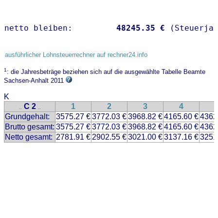
netto bleiben:         
48245.35 €
 (Steuerja
ausführlicher Lohnsteuerrechner auf rechner24.info
1
: die Jahresbeträge beziehen sich auf die ausgewählte Tabelle Beamte
Sachsen-Anhalt 2011
K
C 2
1
2
3
4
..
..
Grundgehalt:
3575.27 €
3772.03 €
3968.82 €
4165.60 €
4362
Brutto gesamt:
3575.27 €
3772.03 €
3968.82 €
4165.60 €
4362
Netto gesamt:
2781.91 €
2902.55 €
3021.00 €
3137.16 €
3251