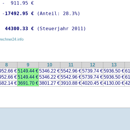
 -  911.95 €

 -
17492.95 €
  
44300.33 €
 (Steuerjahr 2011)
rechner24.info
8
9
10
11
12
13
952.66 €
5149.44 €
5346.22 €
5542.96 €
5739.74 €
5936.50 €
61
952.66 €
5149.44 €
5346.22 €
5542.96 €
5739.74 €
5936.50 €
61
582.14 €
3691.70 €
3801.27 €
3910.88 €
4020.45 €
4130.00 €
42