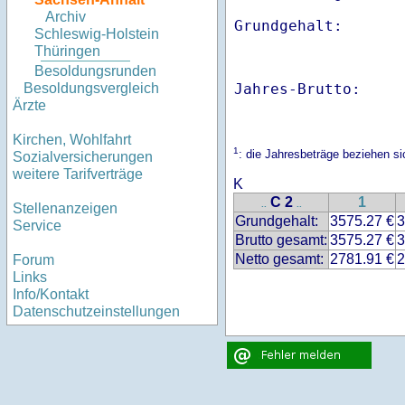
Archiv
Schleswig-Holstein
Thüringen
Besoldungsrunden
Jahres-Brutto:    
Besoldungsvergleich
Ärzte
Kirchen, Wohlfahrt
1
: die Jahresbeträge beziehen s
Sozialversicherungen
weitere Tarifverträge
K
C 2
1
..
..
Stellenanzeigen
Grundgehalt:
3575.27 €
3
Service
Brutto gesamt:
3575.27 €
3
Netto gesamt:
2781.91 €
2
Forum
Links
Info/Kontakt
Datenschutzeinstellungen