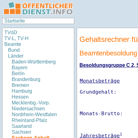
Startseite
TVöD
Gehaltsrechner fü
TV-L, TV-H
Beamte
Bund
Beamtenbesoldung
Länder
Baden-Württemberg
Besoldungsgruppe C 2, St
Bayern
Berlin
Brandenburg
Monatsbeträge
Bremen
Hamburg
Hessen
Mecklenbg.-Vorp.
Niedersachsen
Monats-Brutto:    
Nordrhein-Westfalen
Rheinland-Pfalz
Saarland
Sachsen
1
Jahresbeträge
Sachsen-Anhalt