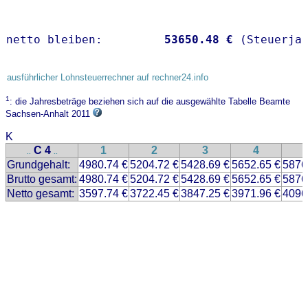
netto bleiben:         
53650.48 €
 (Steuerja
ausführlicher Lohnsteuerrechner auf rechner24.info
1
: die Jahresbeträge beziehen sich auf die ausgewählte Tabelle Beamte
Sachsen-Anhalt 2011
K
C 4
1
2
3
4
..
..
Grundgehalt:
4980.74 €
5204.72 €
5428.69 €
5652.65 €
5876
Brutto gesamt:
4980.74 €
5204.72 €
5428.69 €
5652.65 €
5876
Netto gesamt:
3597.74 €
3722.45 €
3847.25 €
3971.96 €
4096