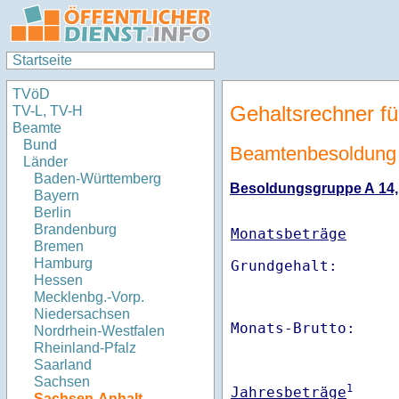
Startseite
TVöD
Gehaltsrechner fü
TV-L, TV-H
Beamte
Bund
Beamtenbesoldung
Länder
Baden-Württemberg
Besoldungsgruppe A 14, S
Bayern
Berlin
Brandenburg
Monatsbeträge
Bremen
Hamburg
Hessen
Mecklenbg.-Vorp.
Niedersachsen
Monats-Brutto:    
Nordrhein-Westfalen
Rheinland-Pfalz
Saarland
Sachsen
1
Jahresbeträge
Sachsen-Anhalt