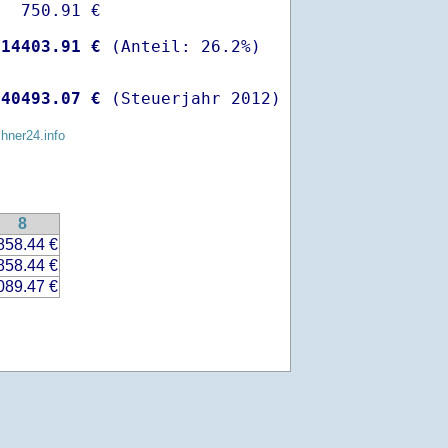
  750.91 €

-
14403.91 €
 
40493.07 €
 (Steuerjahr 2012)
chner24.info
8
858.44 €
858.44 €
089.47 €