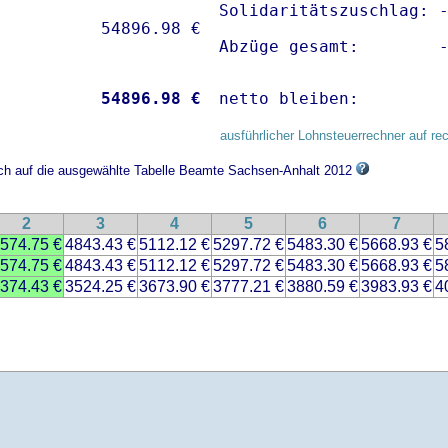
Solidaritätszuschlag: -
Abzüge gesamt:        
           
54896.98 €
netto bleiben:        
ausführlicher Lohnsteuerrechner auf re
sich auf die ausgewählte Tabelle Beamte Sachsen-Anhalt 2012
2
3
4
5
6
7
574.75 €
4843.43 €
5112.12 €
5297.72 €
5483.30 €
5668.93 €
5
574.75 €
4843.43 €
5112.12 €
5297.72 €
5483.30 €
5668.93 €
5
374.43 €
3524.25 €
3673.90 €
3777.21 €
3880.59 €
3983.93 €
4