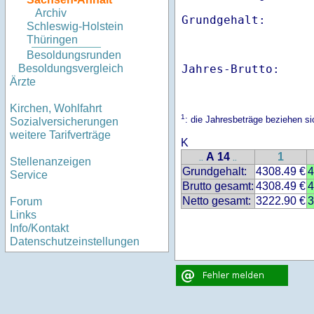
Archiv
Schleswig-Holstein
Thüringen
Besoldungsrunden
Jahres-Brutto:    
Besoldungsvergleich
Ärzte
Kirchen, Wohlfahrt
1
: die Jahresbeträge beziehen 
Sozialversicherungen
weitere Tarifverträge
K
A 14
1
..
..
Stellenanzeigen
Grundgehalt:
4308.49 €
4
Service
Brutto gesamt:
4308.49 €
4
Netto gesamt:
3222.90 €
3
Forum
Links
Info/Kontakt
Datenschutzeinstellungen