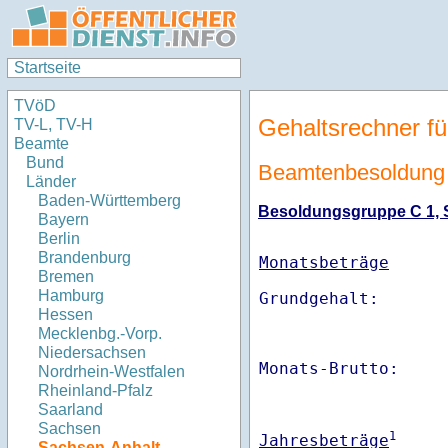
Startseite
TVöD
Gehaltsrechner fü
TV-L, TV-H
Beamte
Bund
Beamtenbesoldung
Länder
Baden-Württemberg
Besoldungsgruppe C 1, St
Bayern
Berlin
Brandenburg
Monatsbeträge
Bremen
Hamburg
Hessen
Mecklenbg.-Vorp.
Niedersachsen
Monats-Brutto:    
Nordrhein-Westfalen
Rheinland-Pfalz
Saarland
Sachsen
1
Jahresbeträge
Sachsen-Anhalt