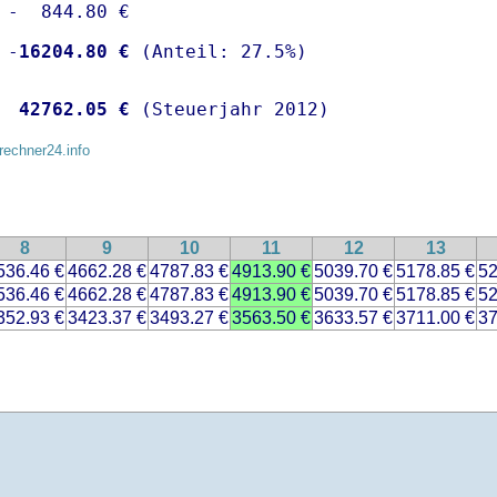
 -  844.80 €

 -
16204.80 €
  
42762.05 €
 (Steuerjahr 2012)
rechner24.info
8
9
10
11
12
13
536.46 €
4662.28 €
4787.83 €
4913.90 €
5039.70 €
5178.85 €
52
536.46 €
4662.28 €
4787.83 €
4913.90 €
5039.70 €
5178.85 €
52
352.93 €
3423.37 €
3493.27 €
3563.50 €
3633.57 €
3711.00 €
37