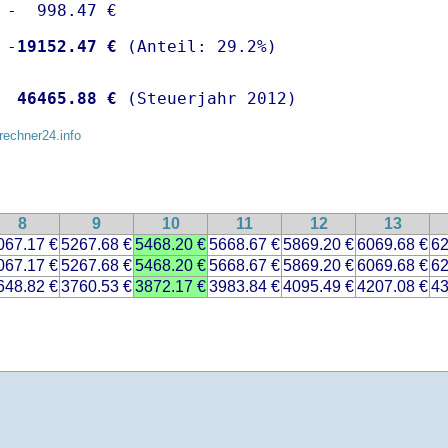
 -  998.47 €

 -
19152.47 €
  
46465.88 €
 (Steuerjahr 2012)
rechner24.info
8
9
10
11
12
13
067.17 €
5267.68 €
5468.20 €
5668.67 €
5869.20 €
6069.68 €
62
067.17 €
5267.68 €
5468.20 €
5668.67 €
5869.20 €
6069.68 €
62
648.82 €
3760.53 €
3872.17 €
3983.84 €
4095.49 €
4207.08 €
43