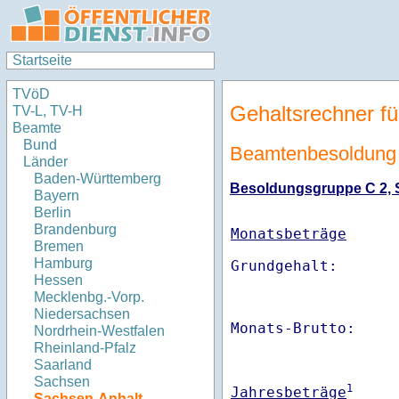
Startseite
TVöD
Gehaltsrechner fü
TV-L, TV-H
Beamte
Bund
Beamtenbesoldung
Länder
Baden-Württemberg
Besoldungsgruppe C 2, St
Bayern
Berlin
Brandenburg
Monatsbeträge
Bremen
Hamburg
Hessen
Mecklenbg.-Vorp.
Niedersachsen
Monats-Brutto:    
Nordrhein-Westfalen
Rheinland-Pfalz
Saarland
Sachsen
1
Jahresbeträge
Sachsen-Anhalt