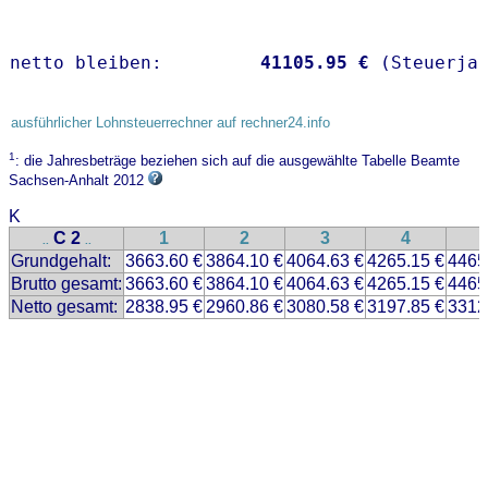
netto bleiben:         
41105.95 €
 (Steuerja
ausführlicher Lohnsteuerrechner auf rechner24.info
1
: die Jahresbeträge beziehen sich auf die ausgewählte Tabelle Beamte
Sachsen-Anhalt 2012
K
C 2
1
2
3
4
..
..
Grundgehalt:
3663.60 €
3864.10 €
4064.63 €
4265.15 €
4465
Brutto gesamt:
3663.60 €
3864.10 €
4064.63 €
4265.15 €
4465
Netto gesamt:
2838.95 €
2960.86 €
3080.58 €
3197.85 €
3312