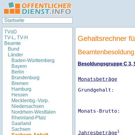
Startseite
TVöD
Gehaltsrechner fü
TV-L, TV-H
Beamte
Bund
Beamtenbesoldung
Länder
Baden-Württemberg
Besoldungsgruppe C 3, St
Bayern
Berlin
Brandenburg
Monatsbeträge
Bremen
Hamburg
Hessen
Mecklenbg.-Vorp.
Niedersachsen
Monats-Brutto:    
Nordrhein-Westfalen
Rheinland-Pfalz
Saarland
Sachsen
1
Jahresbeträge
Sachsen-Anhalt