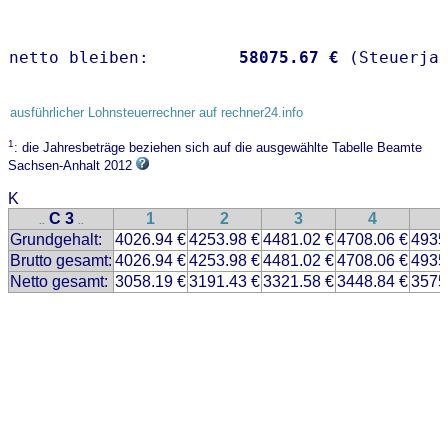
netto bleiben:         
58075.67 €
 (Steuerja
ausführlicher Lohnsteuerrechner auf rechner24.info
1
: die Jahresbeträge beziehen sich auf die ausgewählte Tabelle Beamte
Sachsen-Anhalt 2012
K
C 3
1
2
3
4
..
..
Grundgehalt:
4026.94 €
4253.98 €
4481.02 €
4708.06 €
4935
Brutto gesamt:
4026.94 €
4253.98 €
4481.02 €
4708.06 €
4935
Netto gesamt:
3058.19 €
3191.43 €
3321.58 €
3448.84 €
3575