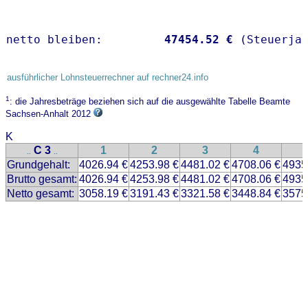
netto bleiben:         
47454.52 €
 (Steuerja
ausführlicher Lohnsteuerrechner auf rechner24.info
1
: die Jahresbeträge beziehen sich auf die ausgewählte Tabelle Beamte
Sachsen-Anhalt 2012
K
C 3
1
2
3
4
..
..
Grundgehalt:
4026.94 €
4253.98 €
4481.02 €
4708.06 €
4935
Brutto gesamt:
4026.94 €
4253.98 €
4481.02 €
4708.06 €
4935
Netto gesamt:
3058.19 €
3191.43 €
3321.58 €
3448.84 €
3575