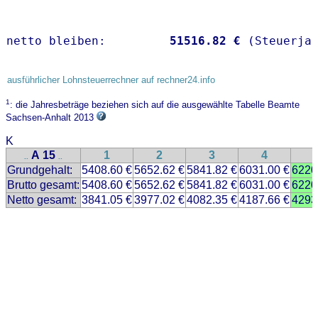
netto bleiben:         
51516.82 €
 (Steuerja
ausführlicher Lohnsteuerrechner auf rechner24.info
1
: die Jahresbeträge beziehen sich auf die ausgewählte Tabelle Beamte
Sachsen-Anhalt 2013
K
A 15
1
2
3
4
..
..
Grundgehalt:
5408.60 €
5652.62 €
5841.82 €
6031.00 €
6220
Brutto gesamt:
5408.60 €
5652.62 €
5841.82 €
6031.00 €
6220
Netto gesamt:
3841.05 €
3977.02 €
4082.35 €
4187.66 €
4293