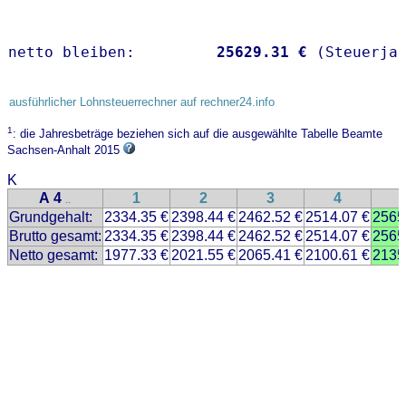
netto bleiben:         
25629.31 €
 (Steuerja
ausführlicher Lohnsteuerrechner auf rechner24.info
1
: die Jahresbeträge beziehen sich auf die ausgewählte Tabelle Beamte
Sachsen-Anhalt 2015
K
A 4
1
2
3
4
..
Grundgehalt:
2334.35 €
2398.44 €
2462.52 €
2514.07 €
2565
Brutto gesamt:
2334.35 €
2398.44 €
2462.52 €
2514.07 €
2565
Netto gesamt:
1977.33 €
2021.55 €
2065.41 €
2100.61 €
2135