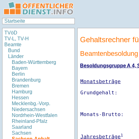
Startseite
TVöD
Gehaltsrechner fü
TV-L, TV-H
Beamte
Bund
Beamtenbesoldung
Länder
Baden-Württemberg
Besoldungsgruppe A 4, St
Bayern
Berlin
Brandenburg
Monatsbeträge
Bremen
Hamburg
Hessen
Mecklenbg.-Vorp.
Niedersachsen
Monats-Brutto:    
Nordrhein-Westfalen
Rheinland-Pfalz
Saarland
Sachsen
1
Jahresbeträge
Sachsen-Anhalt