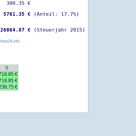
  300.35 €

-
 5761.35 €
 
26864.87 €
 (Steuerjahr 2015)
chner24.info
8
718.85 €
718.85 €
238.75 €