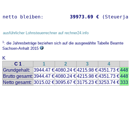
netto bleiben:         
39973.69 €
 (Steuerja
ausführlicher Lohnsteuerrechner auf rechner24.info
1
: die Jahresbeträge beziehen sich auf die ausgewählte Tabelle Beamte
Sachsen-Anhalt 2015
K
C 1
1
2
3
4
..
..
Grundgehalt:
3944.47 €
4080.24 €
4215.98 €
4351.73 €
4487
Brutto gesamt:
3944.47 €
4080.24 €
4215.98 €
4351.73 €
4487
Netto gesamt:
3015.02 €
3095.67 €
3175.23 €
3253.74 €
3331