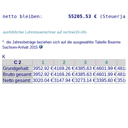
netto bleiben:         
55205.53 €
 (Steuerja
ausführlicher Lohnsteuerrechner auf rechner24.info
1
: die Jahresbeträge beziehen sich auf die ausgewählte Tabelle Beamte
Sachsen-Anhalt 2015
K
C 2
1
2
3
4
..
..
Grundgehalt:
3952.92 €
4169.26 €
4385.63 €
4601.99 €
4818
Brutto gesamt:
3952.92 €
4169.26 €
4385.63 €
4601.99 €
4818
Netto gesamt:
3020.04 €
3147.94 €
3273.14 €
3395.60 €
3516