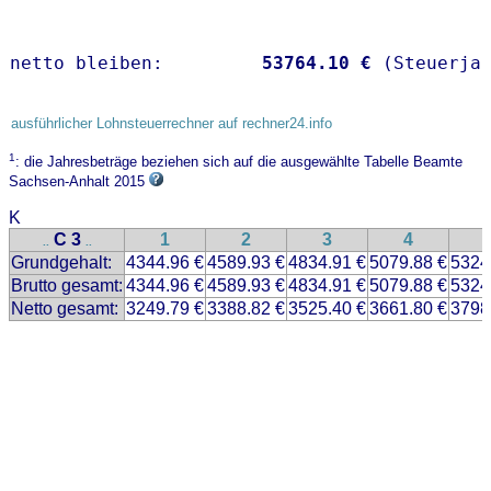
netto bleiben:         
53764.10 €
 (Steuerja
ausführlicher Lohnsteuerrechner auf rechner24.info
1
: die Jahresbeträge beziehen sich auf die ausgewählte Tabelle Beamte
Sachsen-Anhalt 2015
K
C 3
1
2
3
4
..
..
Grundgehalt:
4344.96 €
4589.93 €
4834.91 €
5079.88 €
5324
Brutto gesamt:
4344.96 €
4589.93 €
4834.91 €
5079.88 €
5324
Netto gesamt:
3249.79 €
3388.82 €
3525.40 €
3661.80 €
3798