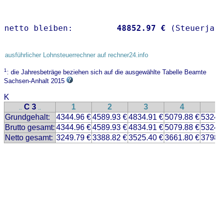
netto bleiben:         
48852.97 €
 (Steuerja
ausführlicher Lohnsteuerrechner auf rechner24.info
1
: die Jahresbeträge beziehen sich auf die ausgewählte Tabelle Beamte
Sachsen-Anhalt 2015
K
C 3
1
2
3
4
..
..
Grundgehalt:
4344.96 €
4589.93 €
4834.91 €
5079.88 €
5324
Brutto gesamt:
4344.96 €
4589.93 €
4834.91 €
5079.88 €
5324
Netto gesamt:
3249.79 €
3388.82 €
3525.40 €
3661.80 €
3798