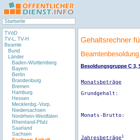
Startseite
TVöD
Gehaltsrechner fü
TV-L, TV-H
Beamte
Bund
Beamtenbesoldung
Länder
Baden-Württemberg
Besoldungsgruppe C 3, St
Bayern
Berlin
Brandenburg
Monatsbeträge
Bremen
Hamburg
Hessen
Mecklenbg.-Vorp.
Niedersachsen
Monats-Brutto:    
Nordrhein-Westfalen
Rheinland-Pfalz
Saarland
Sachsen
1
Jahresbeträge
Sachsen-Anhalt