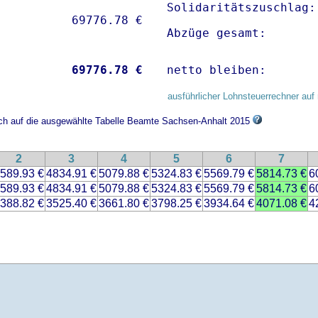
Solidaritätszuschlag:
Abzüge gesamt:       
           
69776.78 €
netto bleiben:       
ausführlicher Lohnsteuerrechner auf 
sich auf die ausgewählte Tabelle Beamte Sachsen-Anhalt 2015
2
3
4
5
6
7
589.93 €
4834.91 €
5079.88 €
5324.83 €
5569.79 €
5814.73 €
6
589.93 €
4834.91 €
5079.88 €
5324.83 €
5569.79 €
5814.73 €
6
388.82 €
3525.40 €
3661.80 €
3798.25 €
3934.64 €
4071.08 €
4