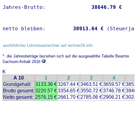
Jahres-Brutto:               
38646.79 €
netto bleiben:         
30913.64 €
 (Steuerja
ausführlicher Lohnsteuerrechner auf rechner24.info
1
: die Jahresbeträge beziehen sich auf die ausgewählte Tabelle Beamte
Sachsen-Anhalt 2016
K
A 10
1
2
3
4
..
..
Grundgehalt:
3133.36 €
3267.44 €
3463.51 €
3659.57 €
3853
Brutto gesamt:
3220.57 €
3354.65 €
3550.72 €
3746.78 €
3940
Netto gesamt:
2576.15 €
2661.70 €
2785.06 €
2906.21 €
3024