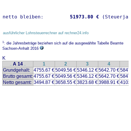
netto bleiben:         
51973.80 €
 (Steuerja
ausführlicher Lohnsteuerrechner auf rechner24.info
1
: die Jahresbeträge beziehen sich auf die ausgewählte Tabelle Beamte
Sachsen-Anhalt 2016
K
A 14
1
2
3
4
..
..
Grundgehalt:
4755.67 €
5049.56 €
5346.12 €
5642.70 €
5847
Brutto gesamt:
4755.67 €
5049.56 €
5346.12 €
5642.70 €
5847
Netto gesamt:
3494.87 €
3658.55 €
3823.68 €
3988.91 €
4102