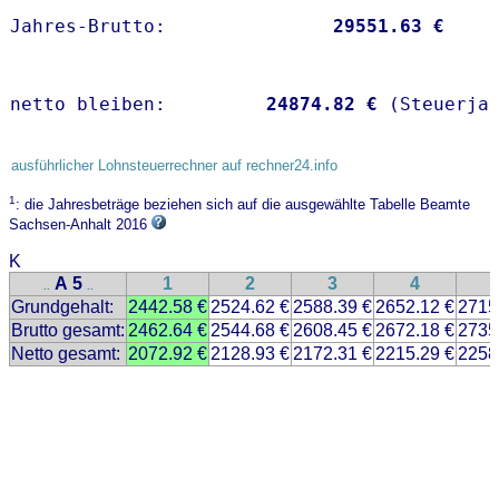
Jahres-Brutto:               
29551.63 €
netto bleiben:         
24874.82 €
 (Steuerja
ausführlicher Lohnsteuerrechner auf rechner24.info
1
: die Jahresbeträge beziehen sich auf die ausgewählte Tabelle Beamte
Sachsen-Anhalt 2016
K
A 5
1
2
3
4
..
..
Grundgehalt:
2442.58 €
2524.62 €
2588.39 €
2652.12 €
2715
Brutto gesamt:
2462.64 €
2544.68 €
2608.45 €
2672.18 €
2735
Netto gesamt:
2072.92 €
2128.93 €
2172.31 €
2215.29 €
2258