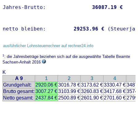
Jahres-Brutto:               
36087.19 €
netto bleiben:         
29253.96 €
 (Steuerja
ausführlicher Lohnsteuerrechner auf rechner24.info
1
: die Jahresbeträge beziehen sich auf die ausgewählte Tabelle Beamte
Sachsen-Anhalt 2016
K
A 9
1
2
3
4
..
..
Grundgehalt:
2920.06 €
3016.78 €
3173.62 €
3330.47 €
3487
Brutto gesamt:
3007.27 €
3103.99 €
3260.83 €
3417.68 €
3574
Netto gesamt:
2437.84 €
2500.89 €
2601.90 €
2701.60 €
2799