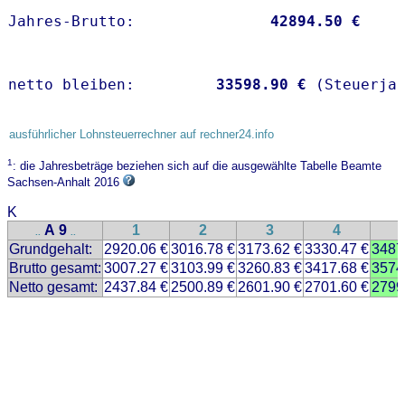
Jahres-Brutto:               
42894.50 €
netto bleiben:         
33598.90 €
 (Steuerja
ausführlicher Lohnsteuerrechner auf rechner24.info
1
: die Jahresbeträge beziehen sich auf die ausgewählte Tabelle Beamte
Sachsen-Anhalt 2016
K
A 9
1
2
3
4
..
..
Grundgehalt:
2920.06 €
3016.78 €
3173.62 €
3330.47 €
3487
Brutto gesamt:
3007.27 €
3103.99 €
3260.83 €
3417.68 €
3574
Netto gesamt:
2437.84 €
2500.89 €
2601.90 €
2701.60 €
2799