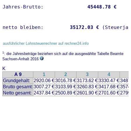
Jahres-Brutto:               
45448.78 €
netto bleiben:         
35172.03 €
 (Steuerja
ausführlicher Lohnsteuerrechner auf rechner24.info
1
: die Jahresbeträge beziehen sich auf die ausgewählte Tabelle Beamte
Sachsen-Anhalt 2016
K
A 9
1
2
3
4
..
..
Grundgehalt:
2920.06 €
3016.78 €
3173.62 €
3330.47 €
3487
Brutto gesamt:
3007.27 €
3103.99 €
3260.83 €
3417.68 €
3574
Netto gesamt:
2437.84 €
2500.89 €
2601.90 €
2701.60 €
2799