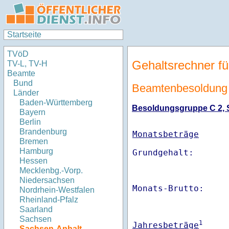
Startseite
TVöD
Gehaltsrechner fü
TV-L, TV-H
Beamte
Bund
Beamtenbesoldung
Länder
Baden-Württemberg
Besoldungsgruppe C 2, St
Bayern
Berlin
Brandenburg
Monatsbeträge
Bremen
Hamburg
Hessen
Mecklenbg.-Vorp.
Niedersachsen
Monats-Brutto:    
Nordrhein-Westfalen
Rheinland-Pfalz
Saarland
Sachsen
1
Jahresbeträge
Sachsen-Anhalt