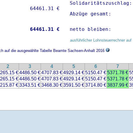
Solidaritätszuschlag:
Abzüge gesamt:       
           
64461.31 €
netto bleiben:       
ausführlicher Lohnsteuerrechner auf 
sich auf die ausgewählte Tabelle Beamte Sachsen-Anhalt 2016
2
3
4
5
6
7
265.15 €
4486.50 €
4707.83 €
4929.14 €
5150.47 €
5371.78 €
5
265.15 €
4486.50 €
4707.83 €
4929.14 €
5150.47 €
5371.78 €
5
215.87 €
3343.51 €
3468.30 €
3591.50 €
3714.80 €
3837.99 €
3