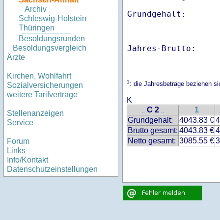
Archiv
Schleswig-Holstein
Thüringen
Besoldungsrunden
Jahres-Brutto:    
Besoldungsvergleich
Ärzte
Kirchen, Wohlfahrt
1
: die Jahresbeträge beziehen 
Sozialversicherungen
weitere Tarifverträge
K
C 2
1
..
..
Stellenanzeigen
Grundgehalt:
4043.83 €
4
Service
Brutto gesamt:
4043.83 €
4
Netto gesamt:
3085.55 €
3
Forum
Links
Info/Kontakt
Datenschutzeinstellungen