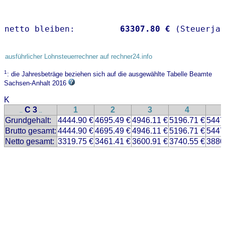
netto bleiben:         
63307.80 €
 (Steuerja
ausführlicher Lohnsteuerrechner auf rechner24.info
1
: die Jahresbeträge beziehen sich auf die ausgewählte Tabelle Beamte
Sachsen-Anhalt 2016
K
C 3
1
2
3
4
..
..
Grundgehalt:
4444.90 €
4695.49 €
4946.11 €
5196.71 €
5447
Brutto gesamt:
4444.90 €
4695.49 €
4946.11 €
5196.71 €
5447
Netto gesamt:
3319.75 €
3461.41 €
3600.91 €
3740.55 €
3880