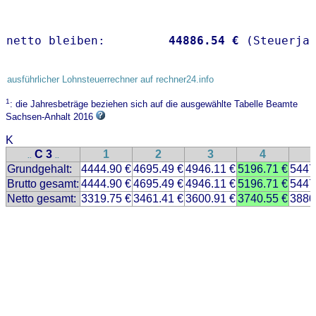
netto bleiben:         
44886.54 €
 (Steuerja
ausführlicher Lohnsteuerrechner auf rechner24.info
1
: die Jahresbeträge beziehen sich auf die ausgewählte Tabelle Beamte
Sachsen-Anhalt 2016
K
C 3
1
2
3
4
..
..
Grundgehalt:
4444.90 €
4695.49 €
4946.11 €
5196.71 €
5447
Brutto gesamt:
4444.90 €
4695.49 €
4946.11 €
5196.71 €
5447
Netto gesamt:
3319.75 €
3461.41 €
3600.91 €
3740.55 €
3880