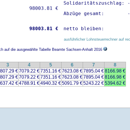
Solidaritätszuschlag: -
Abzüge gesamt:        
           
98003.81 €
netto bleiben:        
ausführlicher Lohnsteuerrechner auf re
sich auf die ausgewählte Tabelle Beamte Sachsen-Anhalt 2016
3
4
5
6
7
8
807.29 €
7079.22 €
7351.16 €
7623.08 €
7895.04 €
8166.98 €
807.29 €
7079.22 €
7351.16 €
7623.08 €
7895.04 €
8166.98 €
637.42 €
4788.91 €
4940.32 €
5091.79 €
5243.22 €
5394.62 €