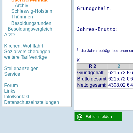
Archiv
Schleswig-Holstein
Thüringen
Besoldungsrunden
Jahres-Brutto:    
Besoldungsvergleich
Ärzte
Kirchen, Wohlfahrt
1
: die Jahresbeträge beziehen 
Sozialversicherungen
weitere Tarifverträge
K
R 2
2
..
..
Stellenanzeigen
Grundgehalt:
6215.72 €
6
Service
Brutto gesamt:
6215.72 €
6
Netto gesamt:
4308.02 €
4
Forum
Links
Info/Kontakt
Datenschutzeinstellungen