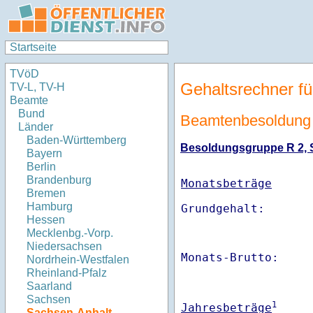
Startseite
TVöD
Gehaltsrechner fü
TV-L, TV-H
Beamte
Bund
Beamtenbesoldung
Länder
Baden-Württemberg
Besoldungsgruppe R 2, St
Bayern
Berlin
Brandenburg
Monatsbeträge
Bremen
Hamburg
Hessen
Mecklenbg.-Vorp.
Niedersachsen
Monats-Brutto:    
Nordrhein-Westfalen
Rheinland-Pfalz
Saarland
Sachsen
1
Jahresbeträge
Sachsen-Anhalt