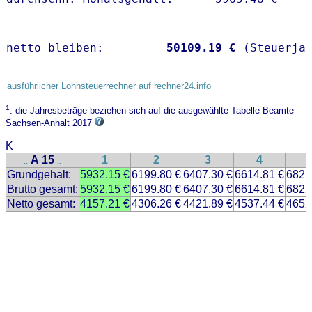
netto bleiben:         
50109.19 €
 (Steuerja
ausführlicher Lohnsteuerrechner auf rechner24.info
1
: die Jahresbeträge beziehen sich auf die ausgewählte Tabelle Beamte
Sachsen-Anhalt 2017
K
A 15
1
2
3
4
..
..
Grundgehalt:
5932.15 €
6199.80 €
6407.30 €
6614.81 €
6822
Brutto gesamt:
5932.15 €
6199.80 €
6407.30 €
6614.81 €
6822
Netto gesamt:
4157.21 €
4306.26 €
4421.89 €
4537.44 €
4652