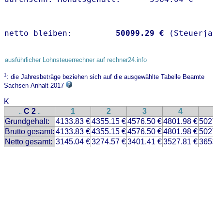
netto bleiben:         
50099.29 €
 (Steuerja
ausführlicher Lohnsteuerrechner auf rechner24.info
1
: die Jahresbeträge beziehen sich auf die ausgewählte Tabelle Beamte
Sachsen-Anhalt 2017
K
C 2
1
2
3
4
..
..
Grundgehalt:
4133.83 €
4355.15 €
4576.50 €
4801.98 €
5027
Brutto gesamt:
4133.83 €
4355.15 €
4576.50 €
4801.98 €
5027
Netto gesamt:
3145.04 €
3274.57 €
3401.41 €
3527.81 €
3653