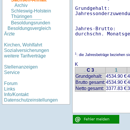
Archiv
Grundgehalt:       
Schleswig-Holstein
Thüringen
Besoldungsrunden
Jahres-Brutto:    
Besoldungsvergleich
Ärzte
Kirchen, Wohlfahrt
Sozialversicherungen
1
: die Jahresbeträge beziehen 
weitere Tarifverträge
K
Stellenanzeigen
C 3
1
..
..
Service
Grundgehalt:
4534.90 €
4
Brutto gesamt:
4534.90 €
4
Forum
Netto gesamt:
3377.83 €
3
Links
Info/Kontakt
Datenschutzeinstellungen