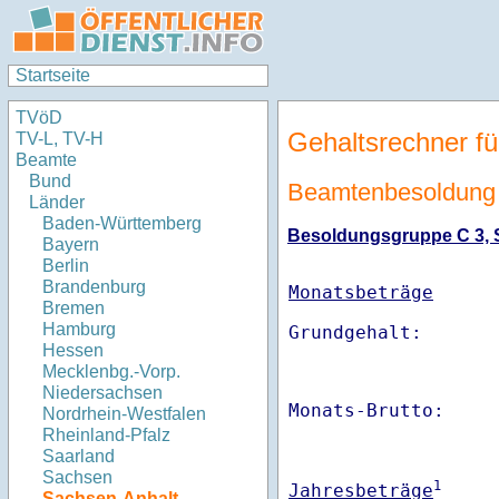
Startseite
TVöD
Gehaltsrechner fü
TV-L, TV-H
Beamte
Bund
Beamtenbesoldung 
Länder
Baden-Württemberg
Besoldungsgruppe C 3, St
Bayern
Berlin
Brandenburg
Monatsbeträge
Bremen
Hamburg
Hessen
Mecklenbg.-Vorp.
Niedersachsen
Monats-Brutto:    
Nordrhein-Westfalen
Rheinland-Pfalz
Saarland
Sachsen
1
Jahresbeträge
Sachsen-Anhalt