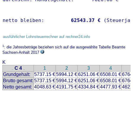
netto bleiben:         
62543.37 €
 (Steuerja
ausführlicher Lohnsteuerrechner auf rechner24.info
1
: die Jahresbeträge beziehen sich auf die ausgewählte Tabelle Beamte
Sachsen-Anhalt 2017
K
C 4
1
2
3
4
..
..
Grundgehalt:
5737.15 €
5994.12 €
6251.06 €
6508.01 €
6764
Brutto gesamt:
5737.15 €
5994.12 €
6251.06 €
6508.01 €
6764
Netto gesamt:
4048.63 €
4191.75 €
4334.84 €
4477.93 €
4621