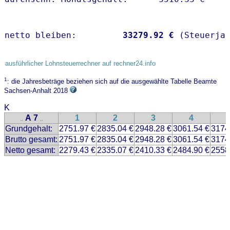
netto bleiben:         
33279.92 €
 (Steuerja
ausführlicher Lohnsteuerrechner auf rechner24.info
1
: die Jahresbeträge beziehen sich auf die ausgewählte Tabelle Beamte
Sachsen-Anhalt 2018
K
A 7
1
2
3
4
..
..
Grundgehalt:
2751.97 €
2835.04 €
2948.28 €
3061.54 €
3174
Brutto gesamt:
2751.97 €
2835.04 €
2948.28 €
3061.54 €
3174
Netto gesamt:
2279.43 €
2335.07 €
2410.33 €
2484.90 €
2558