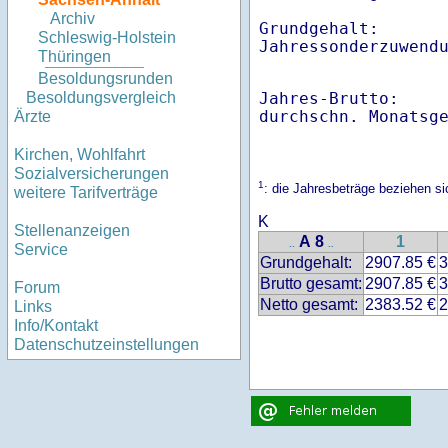
Archiv
Grundgehalt:       
Schleswig-Holstein
Thüringen
Besoldungsrunden
Jahres-Brutto:    
Besoldungsvergleich
Ärzte
Kirchen, Wohlfahrt
Sozialversicherungen
1
: die Jahresbeträge beziehen 
weitere Tarifverträge
K
Stellenanzeigen
A 8
1
..
..
Service
Grundgehalt:
2907.85 €
3
Brutto gesamt:
2907.85 €
3
Forum
Netto gesamt:
2383.52 €
2
Links
Info/Kontakt
Datenschutzeinstellungen