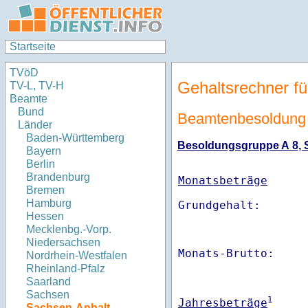
Startseite
TVöD
Gehaltsrechner fü
TV-L, TV-H
Beamte
Bund
Beamtenbesoldung 
Länder
Baden-Württemberg
Besoldungsgruppe A 8, St
Bayern
Berlin
Brandenburg
Monatsbeträge
Bremen
Hamburg
Hessen
Mecklenbg.-Vorp.
Niedersachsen
Monats-Brutto:    
Nordrhein-Westfalen
Rheinland-Pfalz
Saarland
Sachsen
1
Jahresbeträge
Sachsen-Anhalt