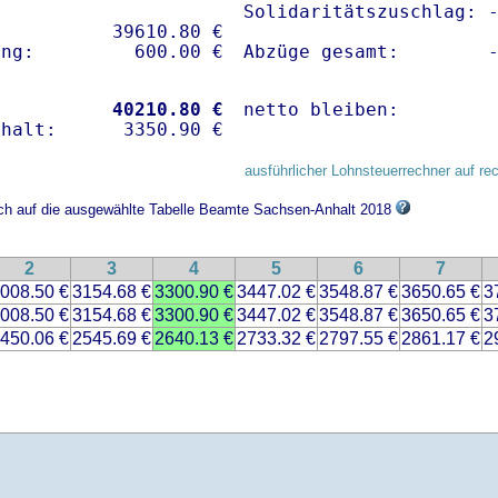
Solidaritätszuschlag: -
          39610.80 € 

Abzüge gesamt:        
           
40210.80 €
netto bleiben:        
ausführlicher Lohnsteuerrechner auf re
sich auf die ausgewählte Tabelle Beamte Sachsen-Anhalt 2018
2
3
4
5
6
7
008.50 €
3154.68 €
3300.90 €
3447.02 €
3548.87 €
3650.65 €
3
008.50 €
3154.68 €
3300.90 €
3447.02 €
3548.87 €
3650.65 €
3
450.06 €
2545.69 €
2640.13 €
2733.32 €
2797.55 €
2861.17 €
2