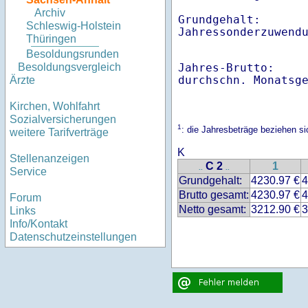
Archiv
Grundgehalt:       
Schleswig-Holstein
Thüringen
Besoldungsrunden
Jahres-Brutto:    
Besoldungsvergleich
Ärzte
Kirchen, Wohlfahrt
Sozialversicherungen
1
: die Jahresbeträge beziehen 
weitere Tarifverträge
K
Stellenanzeigen
C 2
1
..
..
Service
Grundgehalt:
4230.97 €
4
Brutto gesamt:
4230.97 €
4
Forum
Netto gesamt:
3212.90 €
3
Links
Info/Kontakt
Datenschutzeinstellungen