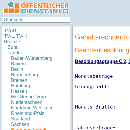
Startseite
TVöD
Gehaltsrechner fü
TV-L, TV-H
Beamte
Bund
Beamtenbesoldung 
Länder
Baden-Württemberg
Besoldungsgruppe C 2, St
Bayern
Berlin
Brandenburg
Monatsbeträge
Bremen
Hamburg
Hessen
Mecklenbg.-Vorp.
Niedersachsen
Monats-Brutto:    
Nordrhein-Westfalen
Rheinland-Pfalz
Saarland
Sachsen
1
Jahresbeträge
Sachsen-Anhalt