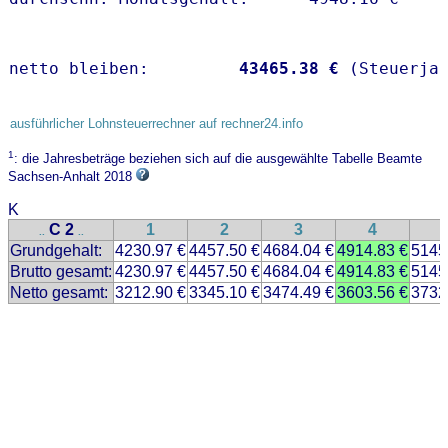
netto bleiben:         
43465.38 €
 (Steuerja
ausführlicher Lohnsteuerrechner auf rechner24.info
1
: die Jahresbeträge beziehen sich auf die ausgewählte Tabelle Beamte
Sachsen-Anhalt 2018
K
C 2
1
2
3
4
..
..
Grundgehalt:
4230.97 €
4457.50 €
4684.04 €
4914.83 €
5145
Brutto gesamt:
4230.97 €
4457.50 €
4684.04 €
4914.83 €
5145
Netto gesamt:
3212.90 €
3345.10 €
3474.49 €
3603.56 €
3732