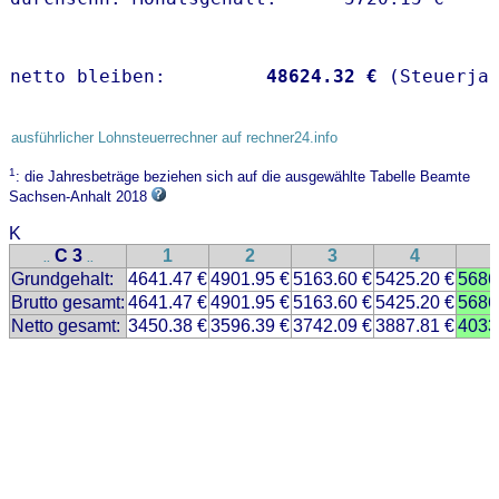
netto bleiben:         
48624.32 €
 (Steuerja
ausführlicher Lohnsteuerrechner auf rechner24.info
1
: die Jahresbeträge beziehen sich auf die ausgewählte Tabelle Beamte
Sachsen-Anhalt 2018
K
C 3
1
2
3
4
..
..
Grundgehalt:
4641.47 €
4901.95 €
5163.60 €
5425.20 €
5686
Brutto gesamt:
4641.47 €
4901.95 €
5163.60 €
5425.20 €
5686
Netto gesamt:
3450.38 €
3596.39 €
3742.09 €
3887.81 €
4033