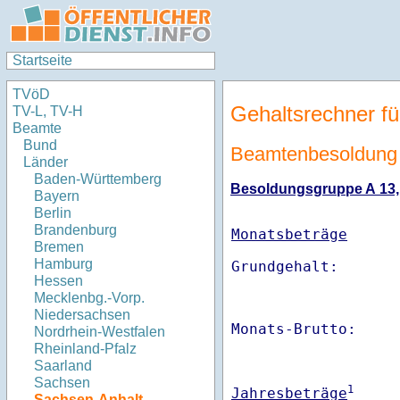
Startseite
TVöD
Gehaltsrechner fü
TV-L, TV-H
Beamte
Bund
Beamtenbesoldung 
Länder
Baden-Württemberg
Besoldungsgruppe A 13, S
Bayern
Berlin
Brandenburg
Monatsbeträge
Bremen
Hamburg
Hessen
Mecklenbg.-Vorp.
Niedersachsen
Monats-Brutto:    
Nordrhein-Westfalen
Rheinland-Pfalz
Saarland
Sachsen
1
Jahresbeträge
Sachsen-Anhalt