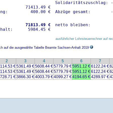
Solidaritätszuschlag: -
          71413.49 € 

Abzüge gesamt:        
           
71813.49 €
netto bleiben:        
ausführlicher Lohnsteuerrechner auf re
sich auf die ausgewählte Tabelle Beamte Sachsen-Anhalt 2019
2
3
4
5
6
7
114.53 €
5361.49 €
5608.44 €
5779.79 €
5951.12 €
6122.24 €
6
114.53 €
5361.49 €
5608.44 €
5779.79 €
5951.12 €
6122.24 €
6
728.71 €
3866.30 €
4003.79 €
4099.27 €
4194.65 €
4289.97 €
4