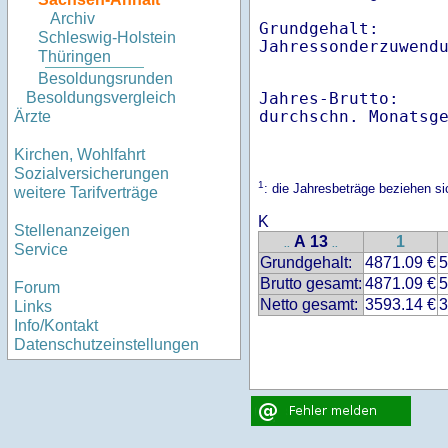
Archiv
Grundgehalt:       
Schleswig-Holstein
Thüringen
Besoldungsrunden
Jahres-Brutto:    
Besoldungsvergleich
Ärzte
Kirchen, Wohlfahrt
Sozialversicherungen
1
: die Jahresbeträge beziehen 
weitere Tarifverträge
K
Stellenanzeigen
A 13
1
..
..
Service
Grundgehalt:
4871.09 €
5
Brutto gesamt:
4871.09 €
5
Forum
Netto gesamt:
3593.14 €
3
Links
Info/Kontakt
Datenschutzeinstellungen