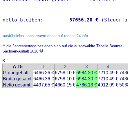
netto bleiben:         
57656.20 €
 (Steuerja
ausführlicher Lohnsteuerrechner auf rechner24.info
1
: die Jahresbeträge beziehen sich auf die ausgewählte Tabelle Beamte
Sachsen-Anhalt 2020
K
A 15
1
2
3
4
..
..
Grundgehalt:
6466.36 €
6758.10 €
6984.30 €
7210.49 €
7436
Brutto gesamt:
6466.36 €
6758.10 €
6984.30 €
7210.49 €
7436
Netto gesamt:
4497.65 €
4660.15 €
4786.13 €
4912.09 €
5038