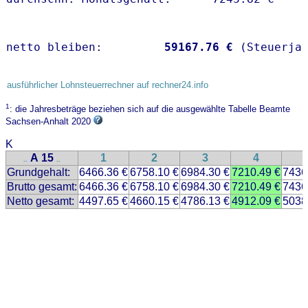
netto bleiben:         
59167.76 €
 (Steuerja
ausführlicher Lohnsteuerrechner auf rechner24.info
1
: die Jahresbeträge beziehen sich auf die ausgewählte Tabelle Beamte
Sachsen-Anhalt 2020
K
A 15
1
2
3
4
..
..
Grundgehalt:
6466.36 €
6758.10 €
6984.30 €
7210.49 €
7436
Brutto gesamt:
6466.36 €
6758.10 €
6984.30 €
7210.49 €
7436
Netto gesamt:
4497.65 €
4660.15 €
4786.13 €
4912.09 €
5038