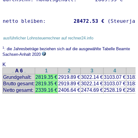
netto bleiben:         
28472.53 €
 (Steuerja
ausführlicher Lohnsteuerrechner auf rechner24.info
1
: die Jahresbeträge beziehen sich auf die ausgewählte Tabelle Beamte
Sachsen-Anhalt 2020
K
A 6
1
2
3
4
..
..
Grundgehalt:
2819.35 €
2919.89 €
3022.14 €
3103.07 €
3183
Brutto gesamt:
2819.35 €
2919.89 €
3022.14 €
3103.07 €
3183
Netto gesamt:
2339.16 €
2406.64 €
2474.69 €
2528.19 €
2581