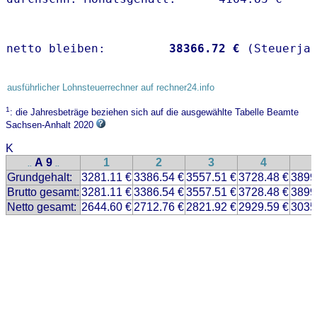
netto bleiben:         
38366.72 €
 (Steuerja
ausführlicher Lohnsteuerrechner auf rechner24.info
1
: die Jahresbeträge beziehen sich auf die ausgewählte Tabelle Beamte
Sachsen-Anhalt 2020
K
A 9
1
2
3
4
..
..
Grundgehalt:
3281.11 €
3386.54 €
3557.51 €
3728.48 €
3899
Brutto gesamt:
3281.11 €
3386.54 €
3557.51 €
3728.48 €
3899
Netto gesamt:
2644.60 €
2712.76 €
2821.92 €
2929.59 €
3035