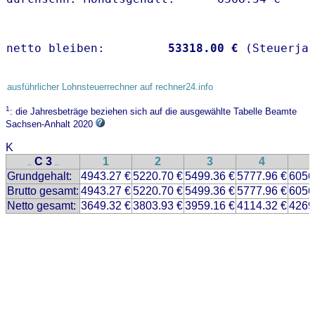
netto bleiben:         
53318.00 €
 (Steuerja
ausführlicher Lohnsteuerrechner auf rechner24.info
1
: die Jahresbeträge beziehen sich auf die ausgewählte Tabelle Beamte
Sachsen-Anhalt 2020
K
C 3
1
2
3
4
..
..
Grundgehalt:
4943.27 €
5220.70 €
5499.36 €
5777.96 €
6056
Brutto gesamt:
4943.27 €
5220.70 €
5499.36 €
5777.96 €
6056
Netto gesamt:
3649.32 €
3803.93 €
3959.16 €
4114.32 €
4269