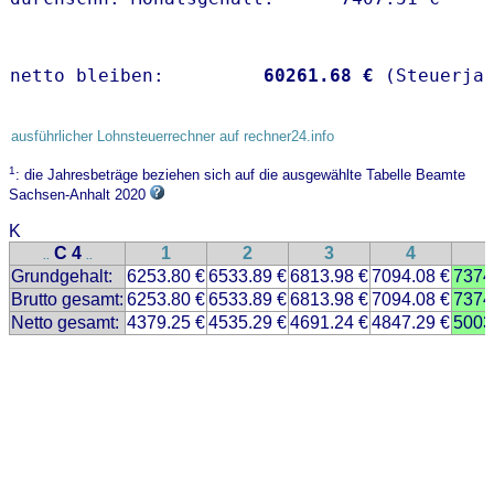
netto bleiben:         
60261.68 €
 (Steuerja
ausführlicher Lohnsteuerrechner auf rechner24.info
1
: die Jahresbeträge beziehen sich auf die ausgewählte Tabelle Beamte
Sachsen-Anhalt 2020
K
C 4
1
2
3
4
..
..
Grundgehalt:
6253.80 €
6533.89 €
6813.98 €
7094.08 €
7374
Brutto gesamt:
6253.80 €
6533.89 €
6813.98 €
7094.08 €
7374
Netto gesamt:
4379.25 €
4535.29 €
4691.24 €
4847.29 €
5003