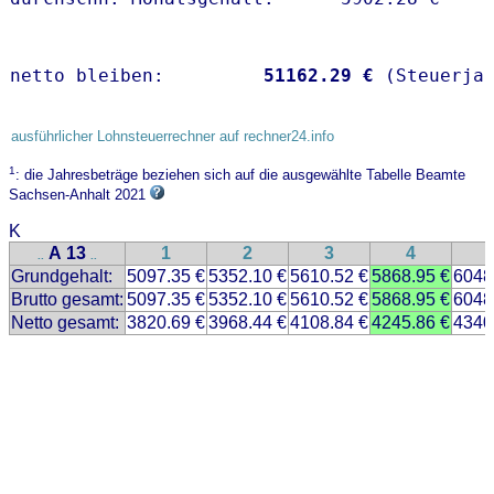
netto bleiben:         
51162.29 €
 (Steuerja
ausführlicher Lohnsteuerrechner auf rechner24.info
1
: die Jahresbeträge beziehen sich auf die ausgewählte Tabelle Beamte
Sachsen-Anhalt 2021
K
A 13
1
2
3
4
..
..
Grundgehalt:
5097.35 €
5352.10 €
5610.52 €
5868.95 €
6048
Brutto gesamt:
5097.35 €
5352.10 €
5610.52 €
5868.95 €
6048
Netto gesamt:
3820.69 €
3968.44 €
4108.84 €
4245.86 €
4340