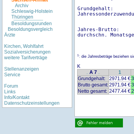
Archiv
Grundgehalt:       
Schleswig-Holstein
Thüringen
Besoldungsrunden
Jahres-Brutto:    
Besoldungsvergleich
Ärzte
Kirchen, Wohlfahrt
Sozialversicherungen
1
: die Jahresbeträge beziehen 
weitere Tarifverträge
K
Stellenanzeigen
A 7
1
..
..
Service
Grundgehalt:
2971.94 €
3
Brutto gesamt:
2971.94 €
3
Forum
Netto gesamt:
2477.44 €
2
Links
Info/Kontakt
Datenschutzeinstellungen