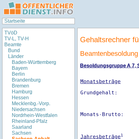
Startseite
TVöD
Gehaltsrechner fü
TV-L, TV-H
Beamte
Bund
Beamtenbesoldung 
Länder
Baden-Württemberg
Besoldungsgruppe A 7, St
Bayern
Berlin
Brandenburg
Monatsbeträge
Bremen
Hamburg
Hessen
Mecklenbg.-Vorp.
Niedersachsen
Monats-Brutto:    
Nordrhein-Westfalen
Rheinland-Pfalz
Saarland
Sachsen
1
Jahresbeträge
Sachsen-Anhalt