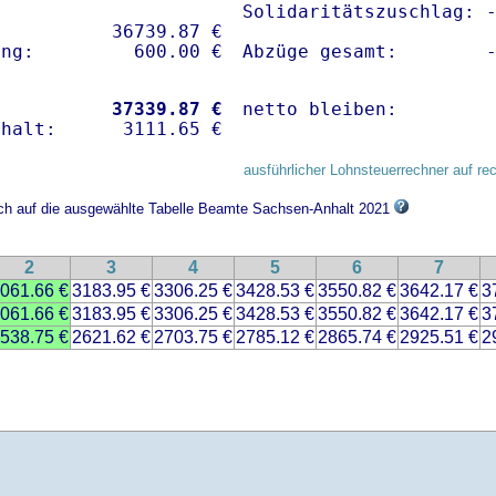
Solidaritätszuschlag: -
          36739.87 € 

Abzüge gesamt:        
           
37339.87 €
netto bleiben:        
ausführlicher Lohnsteuerrechner auf re
sich auf die ausgewählte Tabelle Beamte Sachsen-Anhalt 2021
2
3
4
5
6
7
061.66 €
3183.95 €
3306.25 €
3428.53 €
3550.82 €
3642.17 €
3
061.66 €
3183.95 €
3306.25 €
3428.53 €
3550.82 €
3642.17 €
3
538.75 €
2621.62 €
2703.75 €
2785.12 €
2865.74 €
2925.51 €
2