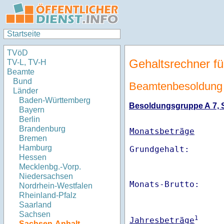
Startseite
TVöD
Gehaltsrechner fü
TV-L, TV-H
Beamte
Bund
Beamtenbesoldung 
Länder
Baden-Württemberg
Besoldungsgruppe A 7, St
Bayern
Berlin
Brandenburg
Monatsbeträge
Bremen
Hamburg
Hessen
Mecklenbg.-Vorp.
Niedersachsen
Monats-Brutto:    
Nordrhein-Westfalen
Rheinland-Pfalz
Saarland
Sachsen
1
Jahresbeträge
Sachsen-Anhalt