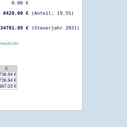
    0.00 €

-
 8428.00 €
 
34781.89 €
 (Steuerjahr 2021)
chner24.info
8
736.94 €
736.94 €
987.03 €