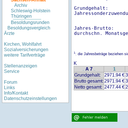
Archiv
Grundgehalt:       
Schleswig-Holstein
Thüringen
Besoldungsrunden
Jahres-Brutto:    
Besoldungsvergleich
Ärzte
Kirchen, Wohlfahrt
Sozialversicherungen
1
: die Jahresbeträge beziehen 
weitere Tarifverträge
K
Stellenanzeigen
A 7
1
..
..
Service
Grundgehalt:
2971.94 €
3
Brutto gesamt:
2971.94 €
3
Forum
Netto gesamt:
2477.44 €
2
Links
Info/Kontakt
Datenschutzeinstellungen