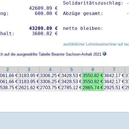
Solidaritätszuschlag: -
          42609.89 € 

Abzüge gesamt:        
           
43209.89 €
netto bleiben:        
ausführlicher Lohnsteuerrechner auf re
sich auf die ausgewählte Tabelle Beamte Sachsen-Anhalt 2021
2
3
4
5
6
7
061.66 €
3183.95 €
3306.25 €
3428.53 €
3550.82 €
3642.17 €
3
061.66 €
3183.95 €
3306.25 €
3428.53 €
3550.82 €
3642.17 €
3
538.75 €
2621.62 €
2703.75 €
2785.12 €
2865.74 €
2925.51 €
2